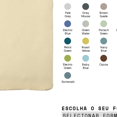
Pale
Gray
Brown
RES
Grey
Mouse
Suede
Electric
Green
Pistach
Blue
Water
Green
Petrol
Roast
Navy
Green
Yellow
Blue
Electric
Baby
Cocoa
Green
Blue
Esmerald
ESCOLHA O SEU F