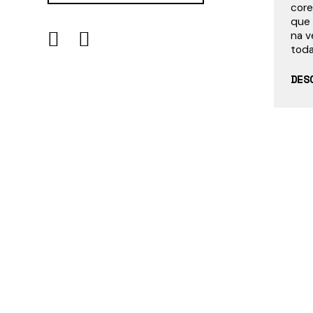
core
que 
na v
toda
DES