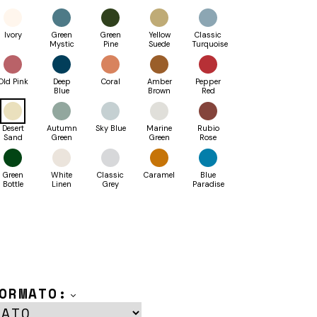
Ivory
Green
Green
Yellow
Classic
Mystic
Pine
Suede
Turquoise
Old Pink
Deep
Coral
Amber
Pepper
Blue
Brown
Red
Desert
Autumn
Sky Blue
Marine
Rubio
Sand
Green
Green
Rose
Green
White
Classic
Caramel
Blue
Bottle
Linen
Grey
Paradise
ORMATO: