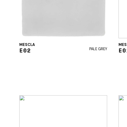
MESCLA
MES
E02
E0
PALE GREY