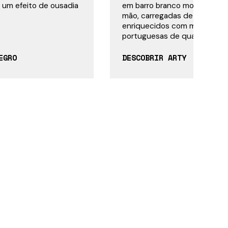
 um efeito de ousadia
em barro branco moldadas e 
mão, carregadas de detalhes
enriquecidos com materiais e 
portuguesas de qualid...
EGRO
DESCOBRIR ARTY