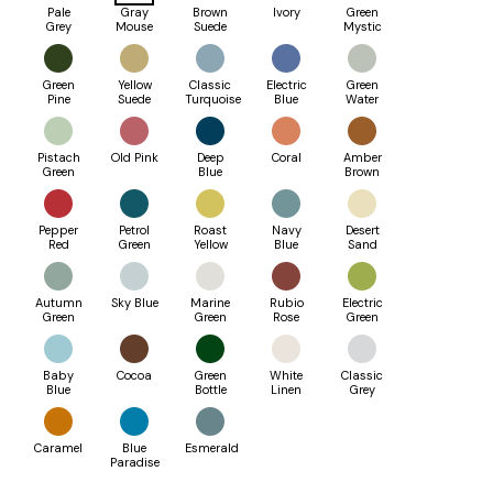
está
Pale
Gray
Brown
Ivory
Green
a
Grey
Mouse
Suede
Mystic
aceitar
a
nossa
Green
Yellow
Classic
Electric
Green
Política
Pine
Suede
Turquoise
Blue
Water
de
privacidade
.
Pistach
Old Pink
Deep
Coral
Amber
Green
Blue
Brown
Pepper
Petrol
Roast
Navy
Desert
Red
Green
Yellow
Blue
Sand
Autumn
Sky Blue
Marine
Rubio
Electric
Green
Green
Rose
Green
Baby
Cocoa
Green
White
Classic
Blue
Bottle
Linen
Grey
Caramel
Blue
Esmerald
Paradise