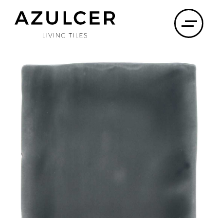
×
SOBRE NÓS
PROJETOS
PRODUTOS
DOWNLOADS
DISTRIBUIDORES
CONTACTOS