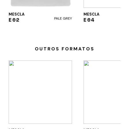
MESCLA
MESCLA
E02
E04
PALE GREY
BRO
OUTROS FORMATOS