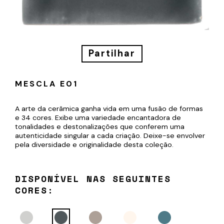
Partilhar
Subscreva
MESCLA E01
a
nossa
A arte da cerâmica ganha vida em uma fusão de formas
e 34 cores. Exibe uma variedade encantadora de
newsletter
tonalidades e destonalizações que conferem uma
autenticidade singular a cada criação. Deixe-se envolver
pela diversidade e originalidade desta coleção.
DISPONÍVEL NAS SEGUINTES
CORES:
SUBMETER
Ao
submeter
este
formulário