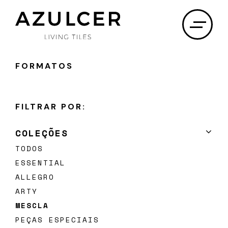
×
FORMATOS
SOBRE NÓS
FILTRAR POR:
PROJETOS
COLEÇÕES
PRODUTOS
TODOS
ESSENTIAL
DOWNLOADS
ALLEGRO
DISTRIBUIDORES
ARTY
MESCLA
CONTACTOS
PEÇAS ESPECIAIS