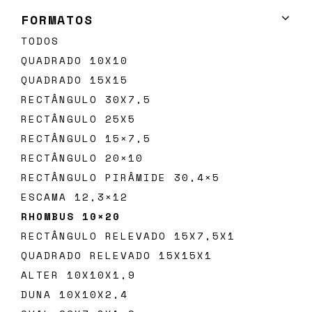
FORMATOS
TODOS
QUADRADO 10X10
QUADRADO 15X15
RECTÂNGULO 30X7,5
Subscreva
RECTÂNGULO 25X5
a
RECTÂNGULO 15×7,5
nossa
RECTÂNGULO 20×10
newsletter
RECTÂNGULO PIRÂMIDE 30,4×5
ESCAMA 12,3×12
RHOMBUS 10×20
RECTÂNGULO RELEVADO 15X7,5X1
QUADRADO RELEVADO 15X15X1
SUBMETER
ALTER 10X10X1,9
Ao
submeter
DUNA 10X10X2,4
este
formulário