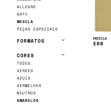
DOWNLOADS
ALLEGRO
ARTY
DISTRIBUIDO
MESCLA
PEÇAS ESPECIAIS
CONTACTOS
MESCLA
FORMATOS
E09
TODOS
CORES
QUADRADO 10X10
TODOS
QUADRADO 15X15
VERDES
RECTÂNGULO 30X7,5
AZUIS
RECTÂNGULO 25X5
VERMELHOS
RECTÂNGULO 15×7,5
NEUTROS
RECTÂNGULO 20×10
AMARELOS
RECTÂNGULO PIRÂMIDE
30,4×5