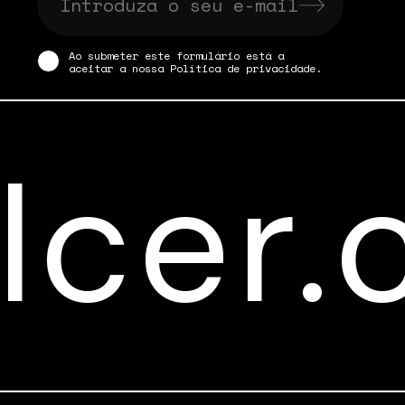
Ao submeter este formulário está a
aceitar a nossa
Política de privacidade
.
azul
VAMOS FALAR