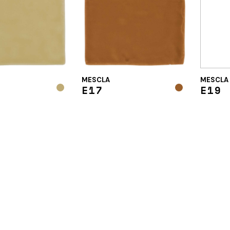
RES
MESCLA
MESCLA
E17
E19