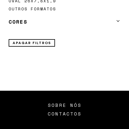
OVAL 26X7,8X1,9
está
a
OUTROS FORMATOS
aceitar
a
nossa
CORES
Política
de
TODOS
privacidade
.
VERDES
APAGAR FILTROS
AZUIS
VERMELHOS
NEUTROS
AMARELOS
SOBRE NÓS
CONTACTOS