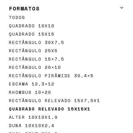
FORMATOS
TODOS
QUADRADO 10X10
QUADRADO 15X15
RECTÂNGULO 30X7,5
Subscreva
RECTÂNGULO 25X5
a
RECTÂNGULO 15×7,5
nossa
RECTÂNGULO 20×10
newsletter
RECTÂNGULO PIRÂMIDE 30,4×5
ESCAMA 12,3×12
RHOMBUS 10×20
RECTÂNGULO RELEVADO 15X7,5X1
QUADRADO RELEVADO 15X15X1
SUBMETER
ALTER 10X10X1,9
Ao
submeter
DUNA 10X10X2,4
este
formulário