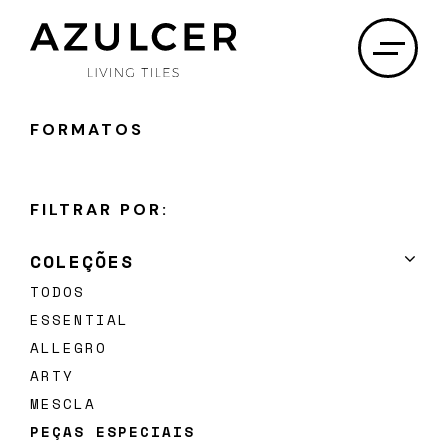
×
FORMATOS
SOBRE NÓS
FILTRAR POR:
PROJETOS
COLEÇÕES
PRODUTOS
TODOS
ESSENTIAL
DOWNLOADS
ALLEGRO
DISTRIBUIDORES
ARTY
MESCLA
CONTACTOS
PEÇAS ESPECIAIS