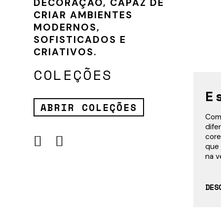
DECORAÇÃO, CAPAZ DE
CRIAR AMBIENTES
MODERNOS,
SOFISTICADOS E
CRIATIVOS.
COLEÇÕES
E
ABRIR COLEÇÕES
Com 
dife
core
que 
na ve
DES