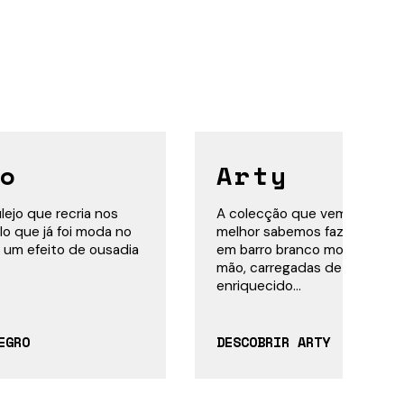
o
Arty
ejo que recria nos
A colecção que vem espelhar
lo que já foi moda no
melhor sabemos fazer: Arte 
 um efeito de ousadia
em barro branco moldadas e 
mão, carregadas de detalhes
enriquecido...
EGRO
DESCOBRIR ARTY