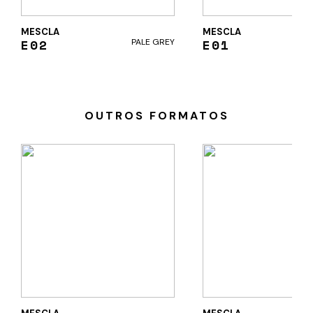
MESCLA
MESCLA
E02
E01
PALE GREY
G
OUTROS FORMATOS