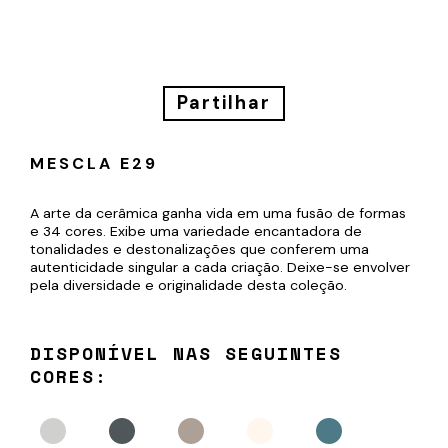
Partilhar
Subscreva
MESCLA E29
a
A arte da cerâmica ganha vida em uma fusão de formas
nossa
e 34 cores. Exibe uma variedade encantadora de
newsletter
tonalidades e destonalizações que conferem uma
autenticidade singular a cada criação. Deixe-se envolver
pela diversidade e originalidade desta coleção.
DISPONÍVEL NAS SEGUINTES
CORES:
SUBMETER
Ao
submeter
este
formulário