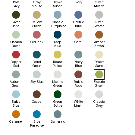
Pale
Gray
Brown
Ivory
Green
está
Grey
Mouse
Suede
Mystic
a
aceitar
a
nossa
Green
Yellow
Classic
Electric
Green
Política
Pine
Suede
Turquoise
Blue
Water
de
privacidade
.
Pistach
Old Pink
Deep
Coral
Amber
Green
Blue
Brown
Pepper
Petrol
Roast
Navy
Desert
Red
Green
Yellow
Blue
Sand
Autumn
Sky Blue
Marine
Rubio
Electric
Green
Green
Rose
Green
Baby
Cocoa
Green
White
Classic
Blue
Bottle
Linen
Grey
Caramel
Blue
Esmerald
Paradise